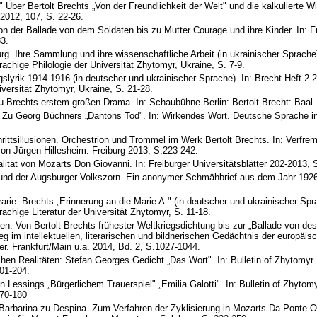
.." Über Bertolt Brechts „Von der Freundlichkeit der Welt" und die kalkulierte W
 2012, 107, S. 22-26.
on der Ballade von dem Soldaten bis zu Mutter Courage und ihre Kinder. In: F
83.
g. Ihre Sammlung und ihre wissenschaftliche Arbeit (in ukrainischer Sprache).
rachige Philologie der Universität Zhytomyr, Ukraine, S. 7-9.
slyrik 1914-1916 (in deutscher und ukrainischer Sprache). In: Brecht-Heft 2-2
iversität Zhytomyr, Ukraine, S. 21-28.
 Brechts erstem großen Drama. In: Schaubühne Berlin: Bertolt Brecht: Baal.
. Zu Georg Büchners „Dantons Tod". In: Wirkendes Wort. Deutsche Sprache in
rittsillusionen. Orchestrion und Trommel im Werk Bertolt Brechts. In: Verf
von Jürgen Hillesheim. Freiburg 2013, S.223-242.
alität von Mozarts Don Giovanni. In: Freiburger Universitätsblätter 202-2013, 
und der Augsburger Volkszorn. Ein anonymer Schmähbrief aus dem Jahr 1926
ie. Brechts „Erinnerung an die Marie A." (in deutscher und ukrainischer Spra
rachige Literatur der Universität Zhytomyr, S. 11-18.
n. Von Bertolt Brechts frühester Weltkriegsdichtung bis zur „Ballade von des
g im intellektuellen, literarischen und bildnerischen Gedächtnis der europäis
. Frankfurt/Main u.a. 2014, Bd. 2, S.1027-1044.
hen Realitäten: Stefan Georges Gedicht „Das Wort". In: Bulletin of Zhytomyr
201-204.
n Lessings „Bürgerlichem Trauerspiel" „Emilia Galotti". In: Bulletin of Zhytom
170-180
Barbarina zu Despina. Zum Verfahren der Zyklisierung in Mozarts Da Ponte-Op