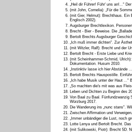
„Heil dir Führer! Führ' uns an!..." 
(mit John, Cornelia): „Für die Somm
(mit Gier, Helmut): Brechthaus. Ein
Englisch 2002).
Augsburger Brechtlexikon. Personen 
Brecht - Bier - Beweise. Die „Balla
Bertolt Brechts Augsburger Geschich
„Ich muß immer dichten". Zur Ästhe
(mit Witzler, Ralf): Brecht und der
Bertolt Brecht - Erste Liebe und Kr
(mit Scheinhammer-Schmid, Ulrich):
Dokumentation. Husum 2010.
„Instinktiv lasse ich hier Abstände 
Bertolt Brechts Hauspostille. Einfü
„Ich habe Musik unter der Haut ..."
„So machten die's mit was aus Fleis
Leben und Dichten zu Beginn des 20.
Von Baal zu Baal. Fünfundzwanzig 
Würzburg 2017.
Die Wanderung ins „nunc stans". Wil
Zwischen Affirmation und Verweiger
„Immer unbändiger die Lust, noch gr
Lotte Lenya und Bertolt Brecht. Das
(mit Sulikowski, Piotr): Brecht 5D. 