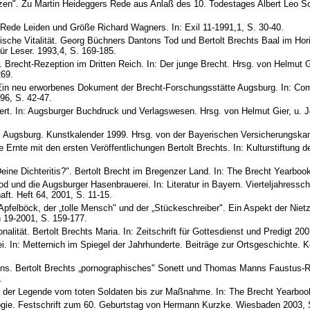
rzen". Zu Martin Heideggers Rede aus Anlaß des 10. Todestages Albert Leo Sch
 Rede Leiden und Größe Richard Wagners. In: Exil 11-1991,1, S. 30-40.
sche Vitalität. Georg Büchners Dantons Tod und Bertolt Brechts Baal im Hori
für Leser. 1993,4, S. 169-185.
Brecht-Rezeption im Dritten Reich. In: Der junge Brecht. Hrsg. von Helmut 
269.
 Ein neu erworbenes Dokument der Brecht-Forschungsstätte Augsburg. In: Co
996, S. 42-47.
ert. In: Augsburger Buchdruck und Verlagswesen. Hrsg. von Helmut Gier, u. 
aus Augsburg. Kunstkalender 1999. Hrsg. von der Bayerischen Versicherungs
e Ernte mit den ersten Veröffentlichungen Bertolt Brechts. In: Kulturstiftung d
eine Dichteritis?". Bertolt Brecht im Bregenzer Land. In: The Brecht Yearboo
 und die Augsburger Hasenbrauerei. In: Literatur in Bayern. Vierteljahresschrif
haft. Heft 64, 2001, S. 11-15.
felböck, der „tolle Mensch" und der „Stückeschreiber". Ein Aspekt der Niet
 19-2001, S. 159-177.
onalität. Bertolt Brechts Maria. In: Zeitschrift für Gottesdienst und Predigt 200
ei. In: Metternich im Spiegel der Jahrhunderte. Beiträge zur Ortsgeschichte. 
ühns. Bertolt Brechts „pornographisches" Sonett und Thomas Manns Faustus-
.
 der Legende vom toten Soldaten bis zur Maßnahme. In: The Brecht Yearbook
gie. Festschrift zum 60. Geburtstag von Hermann Kurzke. Wiesbaden 2003, 