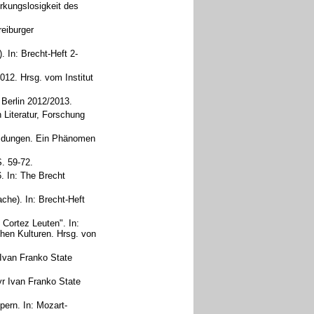
irkungslosigkeit des
reiburger
 In: Brecht-Heft 2-
012. Hrsg. vom Institut
 Berlin 2012/2013.
 Literatur, Forschung
remdungen. Ein Phänomen
S. 59-72.
. In: The Brecht
che). In: Brecht-Heft
 Cortez Leuten". In:
chen Kulturen. Hrsg. von
 Ivan Franko State
yr Ivan Franko State
ern. In: Mozart-