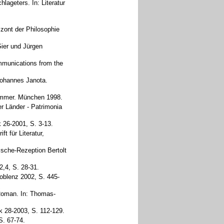
lageters. In: Literatur
zont der Philosophie
Gier und Jürgen
mmunications from the
Johannes Janota.
kammer. München 1998.
er Länder - Patrimonia
k 26-2001, S. 3-13.
t für Literatur,
zsche-Rezeption Bertolt
2,4, S. 28-31.
Koblenz 2002, S. 445-
Roman. In: Thomas-
 28-2003, S. 112-129.
S. 67-74.