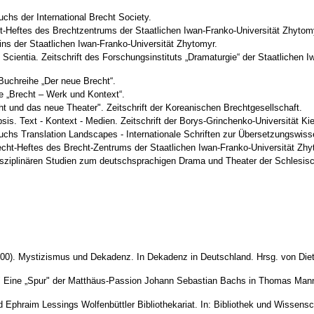
chs der International Brecht Society.
t-Heftes des Brechtzentrums der Staatlichen Iwan-Franko-Universität Zhytomy
ins der Staatlichen Iwan-Franko-Universität Zhytomyr.
Scientia. Zeitschrift des Forschungsinstituts „Dramaturgie“ der Staatlichen I
uchreihe „Der neue Brecht“.
e „Brecht – Werk und Kontext“.
t und das neue Theater". Zeitschrift der Koreanischen Brechtgesellschaft.
is. Text - Kontext - Medien. Zeitschrift der Borys-Grinchenko-Universität Ki
chs Translation Landscapes - Internationale Schriften zur Übersetzungswiss
cht-Heftes des Brecht-Zentrums der Staatlichen Iwan-Franko-Universität Zhy
isziplinären Studien zum deutschsprachigen Drama und Theater der Schlesisc
00). Mystizismus und Dekadenz. In Dekadenz in Deutschland. Hrsg. von Diete
.." Eine „Spur" der Matthäus-Passion Johann Sebastian Bachs in Thomas Mann
d Ephraim Lessings Wolfenbüttler Bibliothekariat. In: Bibliothek und Wissensc