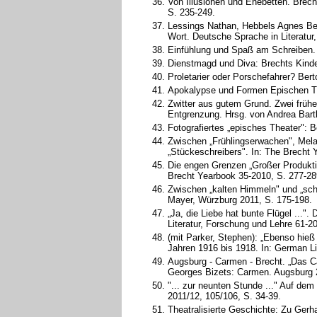
Von Illusionen und Ehebetten. Brech
S. 235-249.
Lessings Nathan, Hebbels Agnes Bern
Wort. Deutsche Sprache in Literatur
Einfühlung und Spaß am Schreiben. D
Dienstmagd und Diva: Brechts Kinde
Proletarier oder Porschefahrer? Bert
Apokalypse und Formen Epischen The
Zwitter aus gutem Grund. Zwei frühe
Entgrenzung. Hrsg. von Andrea Bart
Fotografiertes „episches Theater": B
Zwischen „Frühlingserwachen", Melan
„Stückeschreibers". In: The Brecht 
Die engen Grenzen „Großer Produktio
Brecht Yearbook 35-2010, S. 277-28
Zwischen „kalten Himmeln" und „schn
Mayer, Würzburg 2011, S. 175-198.
„Ja, die Liebe hat bunte Flügel ..."
Literatur, Forschung und Lehre 61-20
(mit Parker, Stephen): „Ebenso hieß
Jahren 1916 bis 1918. In: German Li
Augsburg - Carmen - Brecht. „Das C
Georges Bizets: Carmen. Augsburg 2
"... zur neunten Stunde ..." Auf de
2011/12, 105/106, S. 34-39.
Theatralisierte Geschichte: Zu Ger