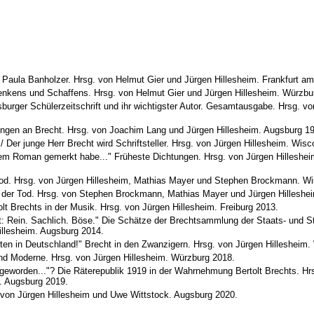
 an Paula Banholzer. Hrsg. von Helmut Gier und Jürgen Hillesheim. Frankfurt 
enkens und Schaffens. Hrsg. von Helmut Gier und Jürgen Hillesheim. Würzbu
sburger Schülerzeitschrift und ihr wichtigster Autor. Gesamtausgabe. Hrsg. v
rungen an Brecht. Hrsg. von Joachim Lang und Jürgen Hillesheim. Augsburg 1
 Der junge Herr Brecht wird Schriftsteller. Hrsg. von Jürgen Hillesheim. Wisc
inem Roman gemerkt habe..." Früheste Dichtungen. Hrsg. von Jürgen Hilleshei
Tod. Hrsg. von Jürgen Hillesheim, Mathias Mayer und Stephen Brockmann. W
 der Tod. Hrsg. von Stephen Brockmann, Mathias Mayer und Jürgen Hilleshe
 Brechts in der Musik. Hrsg. von Jürgen Hillesheim. Freiburg 2013.
ht: Rein. Sachlich. Böse." Die Schätze der Brechtsammlung der Staats- und S
illesheim. Augsburg 2014.
ten in Deutschland!" Brecht in den Zwanzigern. Hrsg. von Jürgen Hillesheim.
und Moderne. Hrsg. von Jürgen Hillesheim. Würzburg 2018.
geworden..."? Die Räterepublik 1919 in der Wahrnehmung Bertolt Brechts. Hr
r. Augsburg 2019.
. von Jürgen Hillesheim und Uwe Wittstock. Augsburg 2020.