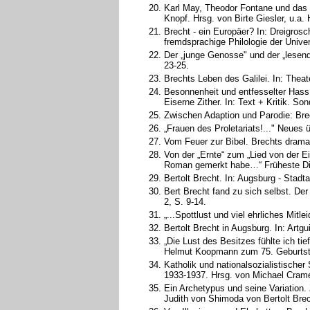
Karl May, Theodor Fontane und das L
Knopf. Hrsg. von Birte Giesler, u.a.
Brecht - ein Europäer? In: Dreigrosc
fremdsprachige Philologie der Univer
Der „junge Genosse" und der „lesende
23-25.
Brechts Leben des Galilei. In: Theat
Besonnenheit und entfesselter Hass
Eiserne Zither. In: Text + Kritik. S
Zwischen Adaption und Parodie: Brec
„Frauen des Proletariats!..." Neues
Vom Feuer zur Bibel. Brechts dramat
Von der „Ernte“ zum „Lied von der E
Roman gemerkt habe…“ Früheste Dich
Bertolt Brecht. In: Augsburg - Stadt
Bert Brecht fand zu sich selbst. Der 
2, S. 9-14.
„...Spottlust und viel ehrliches Mitl
Bertolt Brecht in Augsburg. In: Artg
„Die Lust des Besitzes fühlte ich tie
Helmut Koopmann zum 75. Geburtsta
Katholik und nationalsozialistischer 
1933-1937. Hrsg. von Michael Crame
Ein Archetypus und seine Variation.
Judith von Shimoda von Bertolt Bre