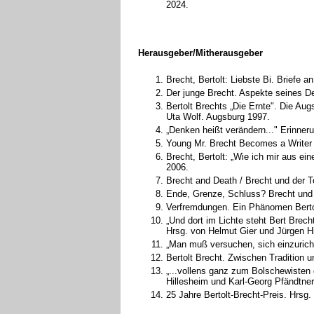
2024.
Herausgeber/Mitherausgeber
Brecht, Bertolt: Liebste Bi. Briefe
Der junge Brecht. Aspekte seines D
Bertolt Brechts „Die Ernte". Die Aug
Uta Wolf. Augsburg 1997.
„Denken heißt verändern..." Erinne
Young Mr. Brecht Becomes a Writer /
Brecht, Bertolt: „Wie ich mir aus e
2006.
Brecht and Death / Brecht und der 
Ende, Grenze, Schluss? Brecht und
Verfremdungen. Ein Phänomen Bertolt
„Und dort im Lichte steht Bert Brec
Hrsg. von Helmut Gier und Jürgen H
„Man muß versuchen, sich einzurich
Bertolt Brecht. Zwischen Tradition 
„...vollens ganz zum Bolschewisten 
Hillesheim und Karl-Georg Pfändtne
25 Jahre Bertolt-Brecht-Preis. Hrsg