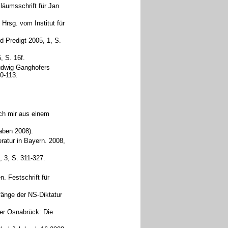
läumsschrift für Jan
 Hrsg. vom Institut für
d Predigt 2005, 1, S.
, S. 16f.
Ludwig Ganghofers
00-113.
ich mir aus einem
gaben 2008).
eratur in Bayern. 2008,
, 3, S. 311-327.
n. Festschrift für
nfänge der NS-Diktatur
ter Osnabrück: Die