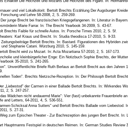
ts Einakter Die Hochzeit und Mozarts Die Hochzeit des Figaro. In: Hofmanns
auer und viel Lokalkolorit. Bertolt Brechts Erzählung Der Augsburger Kreide
, Forschung und Lehre 58-2008, 2, S. 259-269.
er junge Brecht bei französischen Kriegsgefangenen. In: Literatur in Bayern.
smörderin Marie Farrar. In: The Brecht Yearbook 34-2009, S. 43-67.
olt Brechts Faible für schnelle Autos. In: Porsche Times 2010, 2, S. 5f.
aters: Karl Kraus und Brecht. In: Studia theodisca 17-2010, S. 9-33.
 Zeitungsbeiträge Bertolt Brechts. In: Bastard. Figurationen des Hybriden z
l und Stephanie Catani. Würzburg 2010, S. 145-159.
ertolt Brecht wird zu Mozart. In: Acta Mozartiana 57-2010, 2, S. 167-173.
cholie und kleinbürgerlicher Enge: Ein Notizbuch Sophie Brechts, der Mutte
Yearbook 35-2010, S. 241-265.
n". Unveröffentlichte Briefe Ruth Berlaus an Bertolt Brecht aus den Jahren 
9.
ellen Toden". Brechts Nietzsche-Rezeption. In: Der Philosoph Bertolt Brech
. Der „Liebestod" der Carmen in einer Ballade Bertolt Brechts. In: Wirkendes W
11, 2, S. 247-257.
 das Mädchen nicht andauernd Marie": Vier (fast) unbekannte Frauenbriefe an
fe and Letters, 64-2011, 4, S. 536-551.
armen-Schicksal Anna Sutters" und Bertolt Brechts Ballade vom Liebestod. I
011, S. 27-31.
m Weg zum Epischen Theater - Zur Bachrezeption des jungen Bert Brecht. In: Li
hart Hauptmanns Festspiel in deutschen Reimen. In: German Studies Review 3