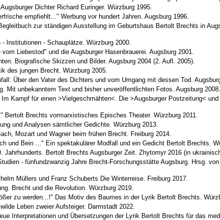
Der Augsburger Dichter Richard Euringer. Würzburg 1995.
erfrische empfiehlt..." Werbung vor hundert Jahren. Augsburg 1996.
 Begleitbuch zur ständigen Ausstellung im Geburtshaus Bertolt Brechts in Aug
- Institutionen - Schauplätze. Würzburg 2000.
de vom Liebestod" und die Augsburger Hasenbrauerei. Augsburg 2001.
ten. Biografische Skizzen und Bilder. Augsburg 2004 (2. Aufl. 2005).
tik des jungen Brecht. Würzburg 2005.
 Unfall: Über den Vater des Dichters und vom Umgang mit dessen Tod. Augsbur
ieg. Mit unbekanntem Text und bisher unveröffentlichten Fotos. Augsburg 2008
 Im Kampf für einen >Vielgeschmähten<. Die >Augsburger Postzeitung< und 
..." Bertolt Brechts vormarxistisches Episches Theater. Würzburg 2011.
hrung und Analysen sämtlicher Gedichte. Würzburg 2013.
 Bach, Mozart und Wagner beim frühen Brecht. Freiburg 2014.
ch und Bein ..." Ein spektakulärer Modfall und ein Gedicht Bertolt Brechts. 
 Jahrhunderts. Bertolt Brechts Augsburger Zeit. Zhytomyr 2016 (in ukrainisc
Studien - fünfundzwanzig Jahre Brecht-Forschungsstätte Augsburg. Hrsg. v
helm Müllers und Franz Schuberts Die Winterreise. Freiburg 2017.
ung. Brecht und die Revolution. Würzburg 2019.
ößer zu werden...!" Das Motiv des Baumes in der Lyrik Bertolt Brechts. Würz
 wilde Leben zweier Aufsteiger. Darmstadt 2022.
Neue Interpretationen und Übersetzungen der Lyrik Bertolt Brechts für das medi