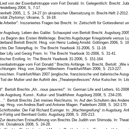
ied von der Eisenbahntruppe vom Fort Donald. In: Gelegentlich: Brecht: Jubi
 Heidelberg 2004, S, 7-17.
henheft 2005, 1, S. 24-27.(in ukrainischer Übersetzung in: Brecht-Heft 2-2012.
sität Zhytomyr, Ukraine, S. 16-18.
 Arbeiter": Inszeniertes Fragen bei Brecht. In: Zeitschrift für Gottesdienst un
er Augsburg. Leben des Galilei. Schauspiel von Bertolt Brecht. Augsburg 2005
 zu Beginn des Ersten Weltkriegs: Brechts Augsburger Kriegsbriefe versus 
onderband Bertolt Brecht. Hrsg. von Heinz Ludwig Arnold. Göttingen 2006, S. 1
hts Der Totenpflug. In: The Brecht Yearbook 31-2006, S. 11-18.
 über Lilly und Georg Prem. In: The Brecht Yearbook 31-2006, S. 31-41.
ischer Erstling. In: The Brecht Yearbook 31-2006, S. 151-164.
isenbahntruppe vom Fort Donald.“ Brechts Anfänge. In: Brecht, Bertolt: „Wie 
tungen. Hrsg. von Jürgen Hillesheim. Frankfurt/Main 2006, S. 213-227.
ansichten. Frankfurt/Main 2007 (englische, französische und italienische Aus
Tod der Mutter und der Auftritt des „Theaterprofessors" Artur Kutscher. In: Lit
eid": Bertolt Brechts „Ah...nous pauvres!". In: German Life and Letters, 61-2008
uide Augsburg. Kunst-, Kultur- und Stadtführer. Augsburg 2008, S. 234-235.
f...". Bertolt Brechts Zeit meines Reichtums. In: Auf den Schultern des Andere
g. Hrsg. von Andrea Bartl und Antonie Magen. Paderborn 2008, S. 162-170.
Schriftsteller. Der Fall Richard Euringer. In: „Machtergreifung" in Augsburg. A
r-Fürtig und Bernhard Gotto. Augsburg 2008, S. 205-213.
 Zur deutschen Erstaufführung von Brechts Die Judith von Shimoda. In: Thea
cht. Osnabrück 2008, S. 24-28.