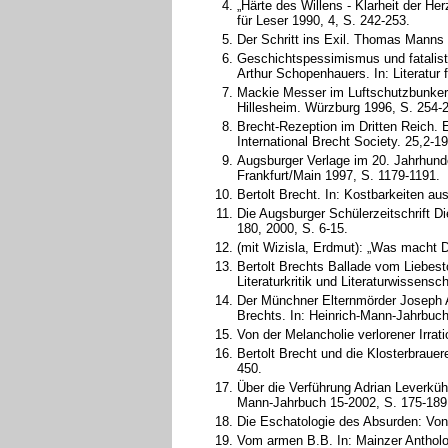
„Härte des Willens - Klarheit der He
für Leser 1990, 4, S. 242-253.
Der Schritt ins Exil. Thomas Manns
Geschichtspessimismus und fatalisti
Arthur Schopenhauers. In: Literatur 
Mackie Messer im Luftschutzbunker. 
Hillesheim. Würzburg 1996, S. 254-
Brecht-Rezeption im Dritten Reich.
International Brecht Society. 25,2-1
Augsburger Verlage im 20. Jahrhund
Frankfurt/Main 1997, S. 1179-1191.
Bertolt Brecht. In: Kostbarkeiten 
Die Augsburger Schülerzeitschrift Di
180, 2000, S. 6-15.
(mit Wizisla, Erdmut): „Was macht D
Bertolt Brechts Ballade vom Liebestod
Literaturkritik und Literaturwissensc
Der Münchner Elternmörder Joseph Ap
Brechts. In: Heinrich-Mann-Jahrbuch
Von der Melancholie verlorener Irrati
Bertolt Brecht und die Klosterbrauer
450.
Über die Verführung Adrian Leverk
Mann-Jahrbuch 15-2002, S. 175-189
Die Eschatologie des Absurden: Von
Vom armen B.B. In: Mainzer Antholo