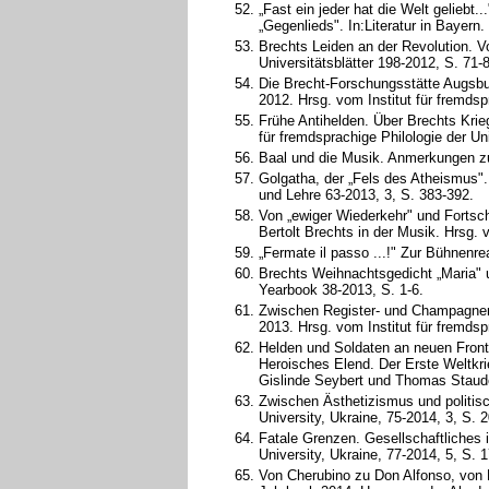
„Fast ein jeder hat die Welt geliebt.
„Gegenlieds". In:Literatur in Bayern.
Brechts Leiden an der Revolution. V
Universitätsblätter 198-2012, S. 71-
Die Brecht-Forschungsstätte Augsbur
2012. Hrsg. vom Institut für fremdsp
Frühe Antihelden. Über Brechts Krieg
für fremdsprachige Philologie der Un
Baal und die Musik. Anmerkungen zu
Golgatha, der „Fels des Atheismus"
und Lehre 63-2013, 3, S. 383-392.
Von „ewiger Wiederkehr" und Fortsch
Bertolt Brechts in der Musik. Hrsg. 
„Fermate il passo ...!" Zur Bühnenre
Brechts Weihnachtsgedicht „Maria" 
Yearbook 38-2013, S. 1-6.
Zwischen Register- und Champagnerar
2013. Hrsg. vom Institut für fremdsp
Helden und Soldaten an neuen Fronte
Heroisches Elend. Der Erste Weltkrie
Gislinde Seybert und Thomas Stauder
Zwischen Ästhetizismus und politisc
University, Ukraine, 75-2014, 3, S. 
Fatale Grenzen. Gesellschaftliches i
University, Ukraine, 77-2014, 5, S. 
Von Cherubino zu Don Alfonso, von 